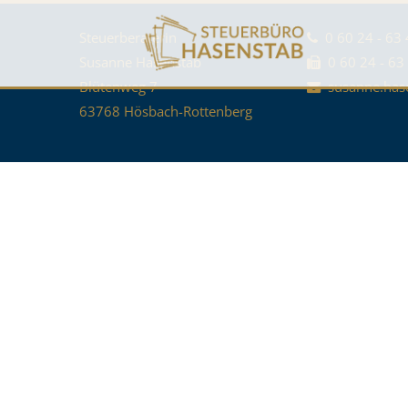
Steuerberaterin
0 60 24 - 63 
Susanne Hasenstab
0 60 24 - 63
Blütenweg 7
susanne.has
63768 Hösbach-Rottenberg