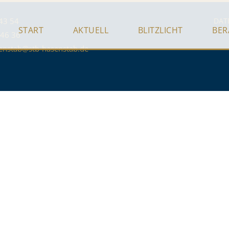
43 54
DAT
START
AKTUELL
BLITZLICHT
BE
 46 36
enstab@stb-hasenstab.de