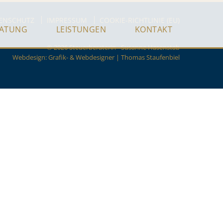
ENSCHUTZ
IMPRESSUM
COOKIE-RICHTLINIE (EU)
RATUNG
LEISTUNGEN
KONTAKT
© 2026 Steuerberaterin - Susanne Hasenstab
Webdesign:
Grafik- & Webdesigner | Thomas Staufenbiel