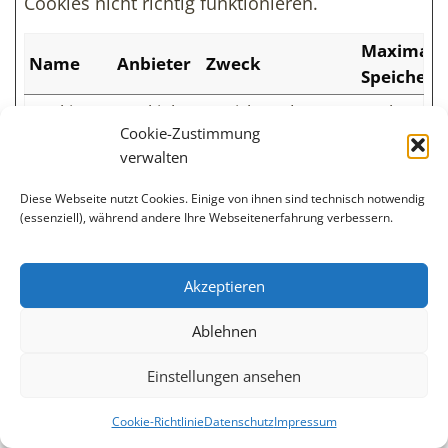
Cookies nicht richtig funktionieren.
Maximale
Name
Anbieter
Zweck
Speicherd
CookieCo
Cookiebot
Speichert den
1 Jahr
Cookie-Zustimmung
nsent
Zustimmungsstatu
verwalten
s des Benutzers
für Cookies auf
Diese Webseite nutzt Cookies. Einige von ihnen sind technisch notwendig
der aktuellen
(essenziell), während andere Ihre Webseitenerfahrung verbessern.
Domäne.
Akzeptieren
Ablehnen
15. Einsatz von Google-Maps
Einstellungen ansehen
Wir setzen auf unserer Seite die Komponente
„Google Maps“ der Firma Google Inc., 1600
Cookie-Richtlinie
Datenschutz
Impressum
AmphitheatreParkway, Mountain View, CA 94043