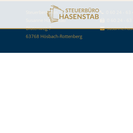
Steuerberaterin
0 60 24 - 63 
Susanne Hasenstab
0 60 24 - 63
Blütenweg 7
susanne.has
63768 Hösbach-Rottenberg