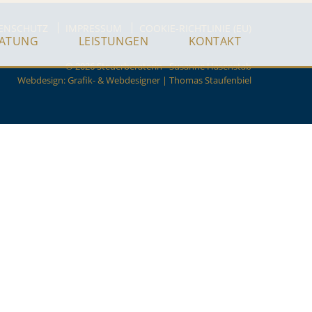
ENSCHUTZ
IMPRESSUM
COOKIE-RICHTLINIE (EU)
RATUNG
LEISTUNGEN
KONTAKT
© 2026 Steuerberaterin - Susanne Hasenstab
Webdesign:
Grafik- & Webdesigner | Thomas Staufenbiel