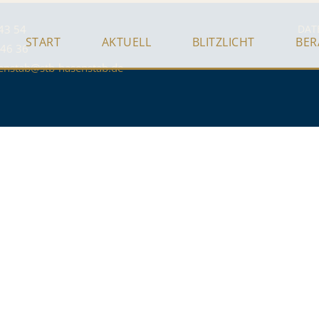
43 54
DAT
START
AKTUELL
BLITZLICHT
BE
 46 36
enstab@stb-hasenstab.de