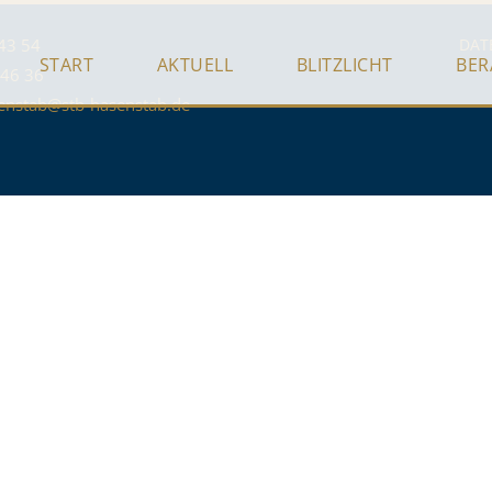
43 54
DAT
START
AKTUELL
BLITZLICHT
BE
 46 36
enstab@stb-hasenstab.de