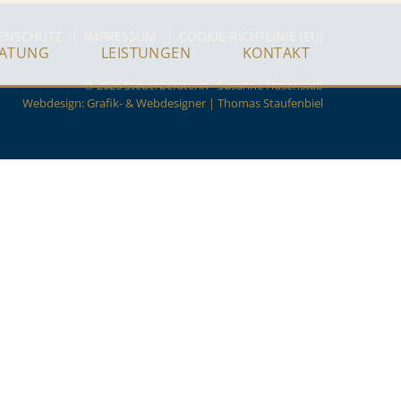
ENSCHUTZ
IMPRESSUM
COOKIE-RICHTLINIE (EU)
RATUNG
LEISTUNGEN
KONTAKT
© 2026 Steuerberaterin - Susanne Hasenstab
Webdesign:
Grafik- & Webdesigner | Thomas Staufenbiel