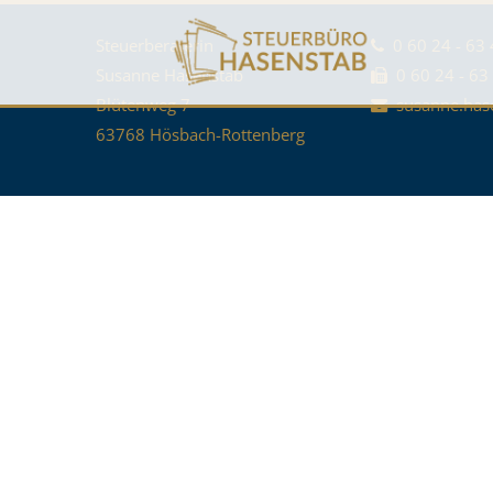
Steuerberaterin
0 60 24 - 63 
Susanne Hasenstab
0 60 24 - 63
Blütenweg 7
susanne.has
63768 Hösbach-Rottenberg