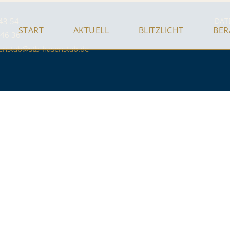
43 54
DAT
START
AKTUELL
BLITZLICHT
BE
 46 36
enstab@stb-hasenstab.de