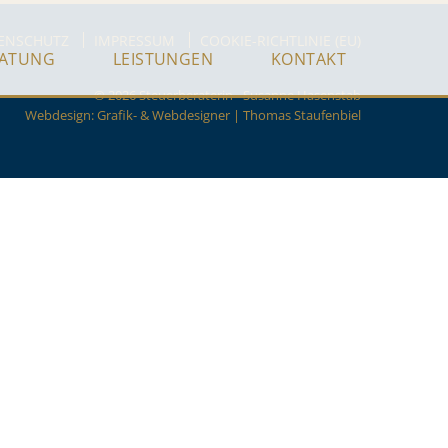
ENSCHUTZ
IMPRESSUM
COOKIE-RICHTLINIE (EU)
RATUNG
LEISTUNGEN
KONTAKT
© 2026 Steuerberaterin - Susanne Hasenstab
Webdesign:
Grafik- & Webdesigner | Thomas Staufenbiel