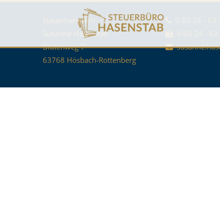
Steuerberaterin
0 60 24 - 63 
Susanne Hasenstab
0 60 24 - 63
Blütenweg 7
susanne.has
63768 Hösbach-Rottenberg